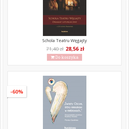
Schola Teatru Węgajty
28,56 zł
71,40 zł
Do koszyka
-60%