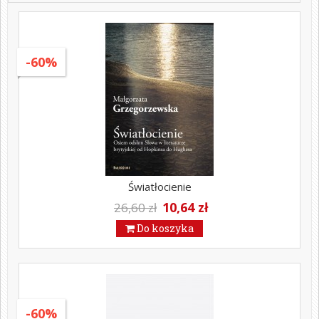
-60%
Światłocienie
10,64 zł
26,60 zł
Do koszyka
-60%