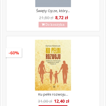
Święty Ojcze, który...
8,72 zł
21,80 zł
Do koszyka
-60%
Ku pełni rozwoju....
12,40 zł
31,00 zł