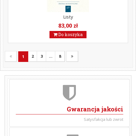
Listy
83,00 zł
Do koszyka
2
3
...
8
1
Gwarancja jakości
Satysfakcja lub zwrot