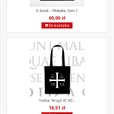
E-book - Filokalia, tom 1
60,00 zł
Do koszyka
Torba "Krzyż ΙϹ ΧϹ...
16,51 zł