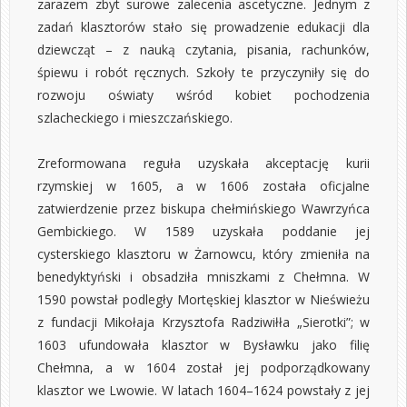
zarazem zbyt surowe zalecenia ascetyczne. Jednym z
zadań klasztorów stało się prowadzenie edukacji dla
dziewcząt – z nauką czytania, pisania, rachunków,
śpiewu i robót ręcznych. Szkoły te przyczyniły się do
rozwoju oświaty wśród kobiet pochodzenia
szlacheckiego i mieszczańskiego.
Zreformowana reguła uzyskała akceptację kurii
rzymskiej w 1605, a w 1606 została oficjalne
zatwierdzenie przez biskupa chełmińskiego Wawrzyńca
Gembickiego. W 1589 uzyskała poddanie jej
cysterskiego klasztoru w Żarnowcu, który zmieniła na
benedyktyński i obsadziła mniszkami z Chełmna. W
1590 powstał podległy Mortęskiej klasztor w Nieświeżu
z fundacji Mikołaja Krzysztofa Radziwiłła „Sierotki”; w
1603 ufundowała klasztor w Bysławku jako filię
Chełmna, a w 1604 został jej podporządkowany
klasztor we Lwowie. W latach 1604–1624 powstały z jej