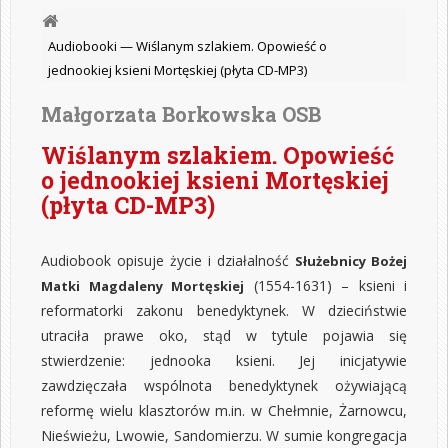
Audiobooki —
Wiślanym szlakiem. Opowieść o
jednookiej ksieni Mortęskiej (płyta CD-MP3)
Małgorzata Borkowska OSB
Wiślanym szlakiem. Opowieść
o jednookiej ksieni Mortęskiej
(płyta CD-MP3)
Audiobook opisuje życie i działalność
Służebnicy Bożej
(1554-1631) – ksieni i
Matki Magdaleny Mortęskiej
reformatorki zakonu benedyktynek. W dzieciństwie
utraciła prawe oko, stąd w tytule pojawia się
stwierdzenie: jednooka ksieni. Jej inicjatywie
zawdzięczała wspólnota benedyktynek ożywiającą
reformę wielu klasztorów m.in. w Chełmnie, Żarnowcu,
Nieświeżu, Lwowie, Sandomierzu. W sumie kongregacja