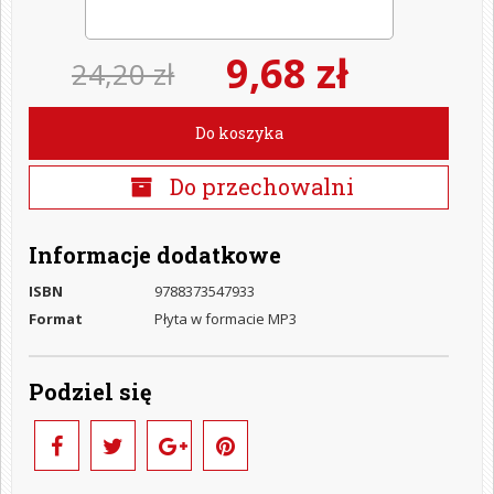
9,68 zł
24,20 zł
Do koszyka
Do przechowalni
Informacje dodatkowe
ISBN
9788373547933
Format
Płyta w formacie MP3
Podziel się