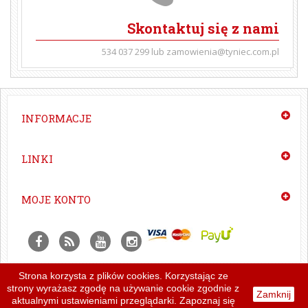
Skontaktuj się z nami
534 037 299 lub zamowienia@tyniec.com.pl
INFORMACJE
LINKI
MOJE KONTO
Strona korzysta z plików cookies. Korzystając ze
Czytelnia
|
Newslettery
|
Projekt i wykonanie:
strony wyrażasz zgodę na używanie cookie zgodnie z
Zamknij
Instrukcja redakcyjna
|
Regulamin
MasterProject
aktualnymi ustawieniami przeglądarki. Zapoznaj się