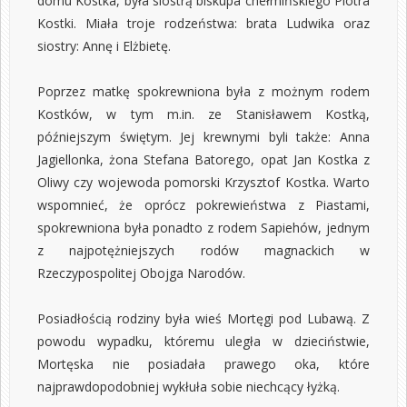
domu Kostka, była siostrą biskupa chełmińskiego Piotra
Kostki. Miała troje rodzeństwa: brata Ludwika oraz
siostry: Annę i Elżbietę.
Poprzez matkę spokrewniona była z możnym rodem
Kostków, w tym m.in. ze Stanisławem Kostką,
późniejszym świętym. Jej krewnymi byli także: Anna
Jagiellonka, żona Stefana Batorego, opat Jan Kostka z
Oliwy czy wojewoda pomorski Krzysztof Kostka. Warto
wspomnieć, że oprócz pokrewieństwa z Piastami,
spokrewniona była ponadto z rodem Sapiehów, jednym
z najpotężniejszych rodów magnackich w
Rzeczypospolitej Obojga Narodów.
Posiadłością rodziny była wieś Mortęgi pod Lubawą. Z
powodu wypadku, któremu uległa w dzieciństwie,
Mortęska nie posiadała prawego oka, które
najprawdopodobniej wykłuła sobie niechcący łyżką.