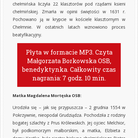
chełmińska liczyła 22 klasztorów pod rządami ksieni
chełmińskiej. Zmarła w opinii świętości w 1631 r.
Pochowano ją w krypcie w kościele klasztornym w
Chełmnie. W ostatnich latach wznowiono proces
beatyfikacyjny.
Płyta w formacie MP3. Czyta
Małgorzata Borkowska OSB,
benedyktynka. Całkowity czas
nagrania: 7 godz. 10 min.
Matka Magdalena Mortęska OSB:
Urodziła się – jak się przypuszcza – 2 grudnia 1554 w
Pokrzywnie, nieopodal Grudziądza. Pochodziła z rodziny
bogatej szlachty z Prus Królewskich. Jej ojciec Melchior,
był podkomorzym malborskim, a matka, Elżbieta z