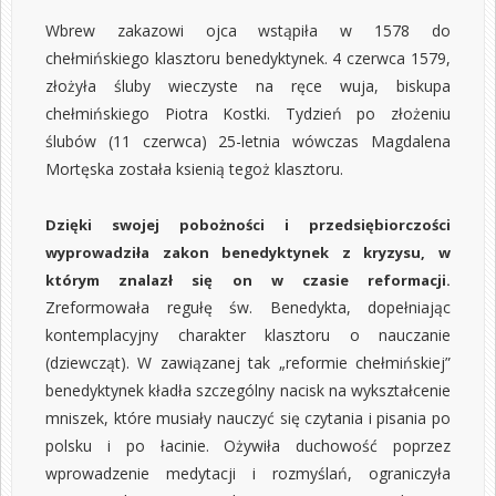
Wbrew zakazowi ojca wstąpiła w 1578 do
chełmińskiego klasztoru benedyktynek. 4 czerwca 1579,
złożyła śluby wieczyste na ręce wuja, biskupa
chełmińskiego Piotra Kostki. Tydzień po złożeniu
ślubów (11 czerwca) 25-letnia wówczas Magdalena
Mortęska została ksienią tegoż klasztoru.
Dzięki swojej pobożności i przedsiębiorczości
wyprowadziła zakon benedyktynek z kryzysu, w
którym znalazł się on w czasie reformacji.
Zreformowała regułę św. Benedykta, dopełniając
kontemplacyjny charakter klasztoru o nauczanie
(dziewcząt). W zawiązanej tak „reformie chełmińskiej”
benedyktynek kładła szczególny nacisk na wykształcenie
mniszek, które musiały nauczyć się czytania i pisania po
polsku i po łacinie. Ożywiła duchowość poprzez
wprowadzenie medytacji i rozmyślań, ograniczyła