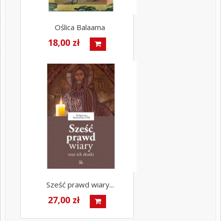
Oślica Balaama
18,00 zł
Sześć prawd wiary...
27,00 zł