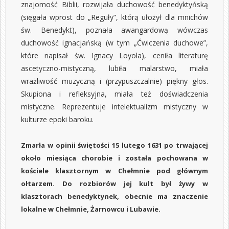
znajomość Biblii, rozwijała duchowość benedyktyńską
(sięgała wprost do „Reguły”, którą ułożył dla mnichów
św. Benedykt), poznała awangardową wówczas
duchowość ignacjańską (w tym „Ćwiczenia duchowe”,
które napisał św. Ignacy Loyola), ceniła literaturę
ascetyczno-mistyczną, lubiła malarstwo, miała
wrażliwość muzyczną i (przypuszczalnie) piękny głos.
Skupiona i refleksyjna, miała też doświadczenia
mistyczne. Reprezentuje intelektualizm mistyczny w
kulturze epoki baroku.
Zmarła w opinii świętości 15 lutego 1631 po trwającej
około miesiąca chorobie i została pochowana w
kościele klasztornym w Chełmnie pod głównym
ołtarzem. Do rozbiorów jej kult był żywy w
klasztorach benedyktynek, obecnie ma znaczenie
lokalne w Chełmnie, Żarnowcu i Lubawie.