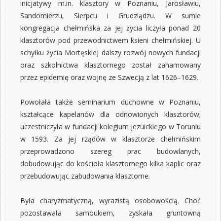
inicjatywy m.in. klasztory w Poznaniu, Jarosławiu,
Sandomierzu, Sierpcu i Grudziądzu. W sumie
kongregacja chełmińska za jej życia liczyła ponad 20
klasztorów pod przewodnictwem ksieni chełmińskiej. U
schyłku życia Mortęskiej dalszy rozwój nowych fundacji
oraz szkolnictwa klasztornego został zahamowany
przez epidemię oraz wojnę ze Szwecją z lat 1626–1629.
Powołała także seminarium duchowne w Poznaniu,
kształcące kapelanów dla odnowionych klasztorów;
uczestniczyła w fundacji kolegium jezuickiego w Toruniu
w 1593. Za jej rządów w klasztorze chełmińskim
przeprowadzono szereg prac budowlanych,
dobudowując do kościoła klasztornego kilka kaplic oraz
przebudowując zabudowania klasztorne.
Była charyzmatyczną, wyrazistą osobowością. Choć
pozostawała samoukiem, zyskała gruntowną