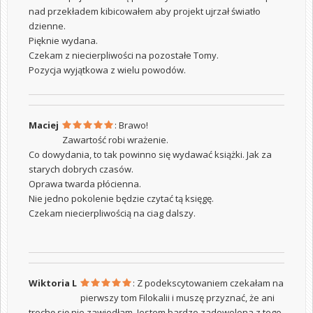
nad przekładem kibicowałem aby projekt ujrzał światło
dzienne.
Pięknie wydana.
Czekam z niecierpliwości na pozostałe Tomy.
Pozycja wyjątkowa z wielu powodów.
Maciej
: Brawo!
Zawartość robi wrażenie.
Co dowydania, to tak powinno się wydawać książki. Jak za
starych dobrych czasów.
Oprawa twarda płócienna.
Nie jedno pokolenie będzie czytać tą księgę.
Czekam niecierpliwością na ciag dalszy.
Wiktoria L
: Z podekscytowaniem czekałam na
pierwszy tom Filokalii i muszę przyznać, że ani
trochę się nie zawiodłam. Jestem bardzo zadowolona z tego,