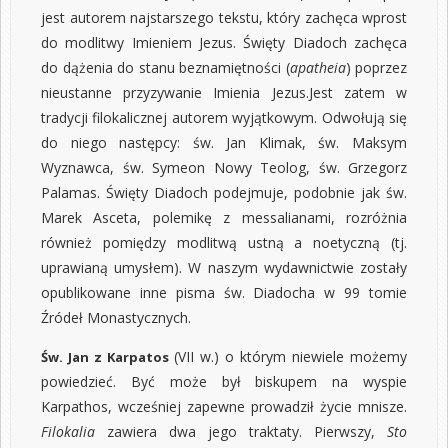
jest autorem najstarszego tekstu, który zachęca wprost
do modlitwy Imieniem Jezus. Święty Diadoch zachęca
do dążenia do stanu beznamiętności (
apatheia
) poprzez
nieustanne przyzywanie Imienia Jezus.Jest zatem w
tradycji filokalicznej autorem wyjątkowym. Odwołują się
do niego następcy: św. Jan Klimak, św. Maksym
Wyznawca, św. Symeon Nowy Teolog, św. Grzegorz
Palamas. Święty Diadoch podejmuje, podobnie jak św.
Marek Asceta, polemikę z messalianami, rozróżnia
również pomiędzy modlitwą ustną a noetyczną (tj.
uprawianą umysłem). W naszym wydawnictwie zostały
opublikowane inne
pisma św. Diadocha w 99 tomie
Źródeł Monastycznych
.
(VII w.) o którym niewiele możemy
Św. Jan z Karpatos
powiedzieć. Być może był biskupem na wyspie
Karpathos, wcześniej zapewne prowadził życie mnisze.
Filokalia
zawiera dwa jego traktaty. Pierwszy,
Sto