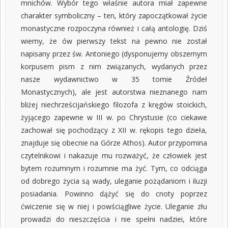
mnichów. Wybór tego właśnie autora miał zapewne
charakter symboliczny – ten, który zapoczątkował życie
monastyczne rozpoczyna również i całą antologię. Dziś
wiemy, że ów pierwszy tekst na pewno nie został
napisany przez św. Antoniego (dysponujemy obszernym
korpusem pism z nim związanych, wydanych przez
nasze wydawnictwo w
35 tomie Źródeł
Monastycznych
), ale jest autorstwa nieznanego nam
bliżej niechrześcijańskiego filozofa z kręgów stoickich,
żyjącego zapewne w III w. po Chrystusie (co ciekawe
zachował się pochodzący z XII w. rękopis tego dzieła,
znajduje się obecnie na Górze Athos). Autor przypomina
czytelnikowi i nakazuje mu rozważyć, że człowiek jest
bytem rozumnym i rozumnie ma żyć. Tym, co odciąga
od dobrego życia są wady, uleganie pożądaniom i iluzji
posiadania. Powinno dążyć się do cnoty poprzez
ćwiczenie się w niej i powściągliwe życie. Uleganie złu
prowadzi do nieszczęścia i nie spełni nadziei, które