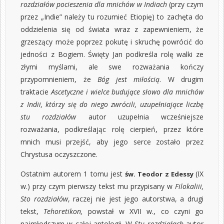
rozdziałów pocieszenia dla mnichów w Indiach
(przy czym
przez „Indie” należy tu rozumieć Etiopię) to zachęta do
oddzielenia się od świata wraz z zapewnieniem, że
grzeszący może poprzez pokutę i skruchę powrócić do
jedności z Bogiem. Święty Jan podkreśla rolę walki ze
złymi myślami, ale swe rozważania kończy
przypomnieniem, że
Bóg jest miłością
. W drugim
traktacie
Ascetyczne i wielce budujące słowo dla mnichów
z Indii, którzy się do niego zwrócili, uzupełniające liczbę
stu rozdziałów
autor uzupełnia wcześniejsze
rozważania, podkreślając rolę cierpień, przez które
mnich musi przejść, aby jego serce zostało przez
Chrystusa oczyszczone.
Ostatnim autorem 1 tomu jest
(IX
św. Teodor z Edessy
w.) przy czym pierwszy tekst mu przypisany w
Filokaliii,
Sto rozdziałów
, raczej nie jest jego autorstwa, a drugi
tekst,
Tehoretikon,
powstał w XVII w., co czyni go
najmłodszym w całej antologii. W
Stu rozdziałach
autor