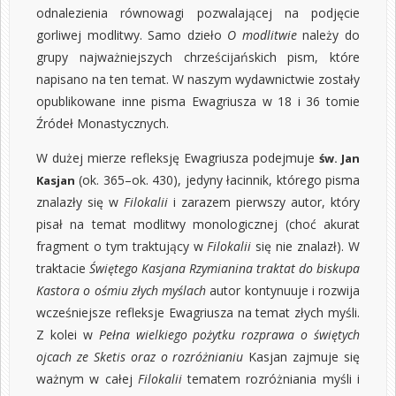
odnalezienia równowagi pozwalającej na podjęcie
gorliwej modlitwy. Samo dzieło
O modlitwie
należy do
grupy najważniejszych chrześcijańskich pism, które
napisano na ten temat. W naszym wydawnictwie zostały
opublikowane inne
pisma Ewagriusza w 18 i 36 tomie
Źródeł Monastycznych
.
W dużej mierze refleksję Ewagriusza podejmuje
św. Jan
(ok. 365–ok. 430), jedyny łacinnik, którego pisma
Kasjan
znalazły się w
Filokalii
i zarazem pierwszy autor, który
pisał na temat modlitwy monologicznej (choć akurat
fragment o tym traktujący w
Filokalii
się nie znalazł). W
traktacie
Świętego Kasjana Rzymianina traktat do biskupa
Kastora o ośmiu złych myślach
autor kontynuuje i rozwija
wcześniejsze refleksje Ewagriusza na temat złych myśli.
Z kolei w
Pełna wielkiego pożytku rozprawa o świętych
ojcach ze Sketis oraz o rozróżnianiu
Kasjan zajmuje się
ważnym w całej
Filokalii
tematem rozróżniania myśli i