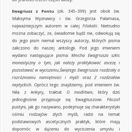
(ok. 345–399) jest obok św.
Ewagriusz z Pontu
Maksyma Wyznawcy i św. Grzegorza Palamasa,
najważniejszym autorem w całej
Filokalii
. Nietrudno
można zobaczyć, że, świadomie bądź nie, odwołują się
do jego pism niemal wszyscy autorzy, których pisma
zaliczono do naszej antologii. Pod jego imieniem
wydano następujące pisma:
Mnicha Ewagriusza szkic
monastyczny o tym, jak należy praktykować ascezę i
pozostawać w wyciszeniu
,
Świętego Ewagriusza rozdziały o
rozróżnianiu namiętności i myśli
oraz
Z rozdziałów
neptyckich
. Oprócz tego znajdziemy, pod imieniem św.
Nila z Ankyry, traktat
O modlitwie
, który dziś
jednogłośnie przypisuje się Ewagriuszowi. Filozof
pustyni, jak go nazywano, podejmuje się charakterystyki
ośmiu rodzajów złych myśli, radzi na temat
podstawowych ascetycznych praktyk, które mają
dopomóc w dążeniu do wyciszenia umysłu i