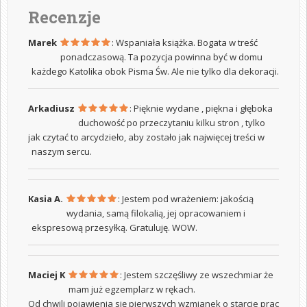
Recenzje
Marek
: Wspaniała książka. Bogata w treść
ponadczasową. Ta pozycja powinna być w domu
każdego Katolika obok Pisma Św. Ale nie tylko dla dekoracji.
Arkadiusz
: Pięknie wydane , piękna i głęboka
duchowość po przeczytaniu kilku stron , tylko
jak czytać to arcydzieło, aby zostało jak najwięcej treści w
naszym sercu.
Kasia A.
: Jestem pod wrażeniem: jakością
wydania, samą filokalią, jej opracowaniem i
ekspresową przesyłką. Gratuluję. WOW.
Maciej K
: Jestem szczęśliwy ze wszechmiar że
mam już egzemplarz w rękach.
Od chwili pojawienia się pierwszych wzmianek o starcie prac