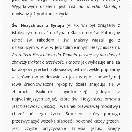
Wyjątkowym dziełem jest
List do mnicha Mikołaja
napisany już pod koniec życia.
(VIII/IX w.) był związany z
Św. Hezychiusz z Synaju
istniejącym do dziś na Synaju Klasztorem św. Katarzyny
(choć św. Nikodem i św. Makary wiązali go z
działającym w V w. w Jerozolimie innym Hezychiuszem).
Prezbitera Hezychiusza do Teodula pożyteczny dla duszy i
zbawczy traktat o trzeźwości i cnocie
jak wykazuje analiza
katalogów greckich rękopisów, był niezwykle popularny
– zarówno w średniowieczu jak i w epoce nowożytnej
(dwa średniowieczne rękopisy dzieła znajdują się w
zbiorach Biblioteki Jagiellońskiej). Jednym z
najważniejszych pojęć, które św. Hezychiusz omawia
jest trzeźwość (
nepsis
) – warunek prawdziwej modlitwy i
chrześcijańskiego życia. Środkiem, który pomaga
przezwyciężyć wszelką słabość i pokonać każdy grzech,
jest częste przyzywanie Imienia Jezus. Święty