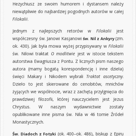
Hezychiusz ze swoim humorem i dystansem należy
niewątpliwie do najbardziej pogodnych autorów w całej
Filokalii
.
Jednym z najlepszych retorów w
Filokalii
jest
współczesny św. Janowi Kasjanowi
(zm.
św. Nil z Ankyry
ok. 430). Jak była mowa wyżej przypisywany w
Filokalii
św. Nilowi traktat
O modlitwie
jest w istocie tekstem
autorstwa Ewagriusza z Pontu. Z licznych pism naszego
autora (mamy bogatą korespondencję i inne dzieła)
święci Makary i Nikodem wybrali
Traktat ascetyczny
.
Dzieło to jest skierowane do cenobitów, mnichów
żyjących we wspólnocie, wraz z zachętą przylgnięcia do
prawdziwej filozofii, której nauczycielem jest Jezus
Chrystus. W naszym wydawnictwie zostały
opublikowane inne
pisma św. Nila w 46 tomie Źródeł
Monastycznych
.
(ok. 400–ok. 486), biskup z Epiru
Św. Diadoch z Fotyki