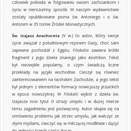
człowiek pokłada w folgowaniu swoim zachciankom i
życiu w nierozumny sposób. W naszym wydawnictwie
zostały opublikowane pisma św. Antoniego i o św.
Antonim w
35 tomie Źródeł Monastycznych
.
(V w.) to autor, który swoje
Św. Izajasz Anachoreta
życie związał z południowym rejonem Gazy, choć sam
zapewne pochodził z Egiptu.
Filokalia
zawiera krótki
fragment z jego dzieła znanego jako
Ascetikon
. Tekst
był niezwykle popularny, o czym świadczą liczne
przekłady na języki wschodnie. Cieszył się również
zainteresowaniem na łacińskim Zachodzie, a jego tekst
był jednym z elementów formacji nowicjuszy jezuickich
w epoce nowożytnej. W
Filokalii
wybór z dzieła św.
Izajasza nosi tytuł
O straży umysłu
i w dużej mierze
temu zagadnieniu jest poświęcony. Autor skupia się na
omówieniu problemu jak strzec umysłu, jak walczyć ze
złymi myślami, ćwiczyć się w milczącej modlitwie i dążyć
do jedności trzech części duszy.