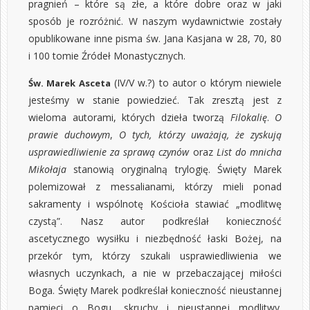
pragnień – które są złe, a które dobre oraz w jaki
sposób je rozróżnić. W naszym wydawnictwie zostały
opublikowane inne
pisma św. Jana Kasjana w 28, 70, 80
i 100 tomie Źródeł Monastycznych
.
(IV/V w.?) to autor o którym niewiele
Św. Marek Asceta
jesteśmy w stanie powiedzieć. Tak zresztą jest z
wieloma autorami, których dzieła tworzą
Filokalię
.
O
prawie duchowym
,
O tych, którzy uważają, że zyskują
usprawiedliwienie za sprawą czynów
oraz
List do mnicha
Mikołaja
stanowią oryginalną trylogię. Święty Marek
polemizował z messalianami, którzy mieli ponad
sakramenty i wspólnotę Kościoła stawiać „modlitwę
czystą”. Nasz autor podkreślał konieczność
ascetycznego wysiłku i niezbędność łaski Bożej, na
przekór tym, którzy szukali usprawiedliwienia we
własnych uczynkach, a nie w przebaczającej miłości
Boga. Święty Marek podkreślał konieczność nieustannej
pamięci o Bogu, skruchy i nieustannej modlitwy.