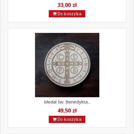
33,00 zł
Do koszyka
Medal św. Benedykta...
49,50 zł
Do koszyka