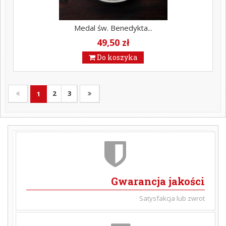
Medal św. Benedykta...
49,50 zł
Do koszyka
2
3
1
Gwarancja jakości
Satysfakcja lub zwrot