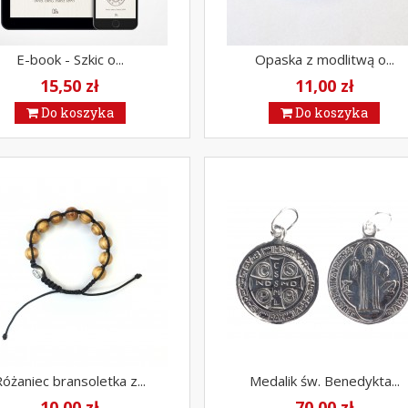
E-book - Szkic o...
Opaska z modlitwą o...
15,50 zł
11,00 zł
Do koszyka
Do koszyka
óżaniec bransoletka z...
Medalik św. Benedykta...
10,00 zł
70,00 zł