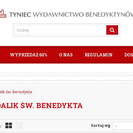
WYPRZEDAŻ 60%
O NAS
REGULAMIN
DO
lik św. Benedykta
ALIK ŚW. BENEDYKTA
Sortuj wg
:
--