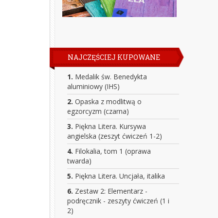
NAJCZĘŚCIEJ KUPOWANE
1.
Medalik św. Benedykta
aluminiowy (IHS)
2.
Opaska z modlitwą o
egzorcyzm (czarna)
3.
Piękna Litera. Kursywa
angielska (zeszyt ćwiczeń 1-2)
4.
Filokalia, tom 1 (oprawa
twarda)
5.
Piękna Litera. Uncjała, italika
6.
Zestaw 2: Elementarz -
podręcznik - zeszyty ćwiczeń (1 i
2)