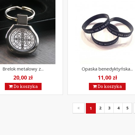
Brelok metalowy z...
Opaska benedyktyńska...
20,00 zł
11,00 zł
Do koszyka
Do koszyka
2
3
4
5
1