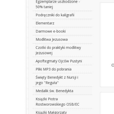
Egzemplarze uszkodzone -
50% taniej
Podręczniki do kaligrafii
Elementarz
Darmowe e-booki
Modlitwa Jezusowa
Czotki do praktyki modlitwy
Jezusowej
Apoftegmaty Ojców Pustyni
O
Pliki MP3 do pobrania
Święty Benedykt z Nursji i
jego "Reguła"
Medalik św. Benedykta
Książki Piotra
Rostworowskiego OSB/EC
Książki Małgorzaty