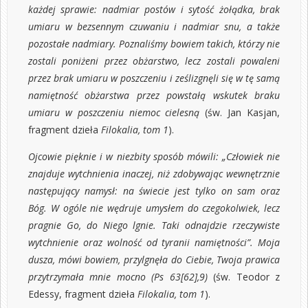
każdej sprawie: nadmiar postów i sytość żołądka, brak
umiaru w bezsennym czuwaniu i nadmiar snu, a także
pozostałe nadmiary. Poznaliśmy bowiem takich, którzy nie
zostali poniżeni przez obżarstwo, lecz zostali powaleni
przez brak umiaru w poszczeniu i ześlizgnęli się w tę samą
namiętność obżarstwa przez powstałą wskutek braku
umiaru w poszczeniu niemoc cielesną
(św. Jan Kasjan,
fragment dzieła
Filokalia, tom 1
).
Ojcowie pięknie i w niezbity sposób mówili: „Człowiek nie
znajduje wytchnienia inaczej, niż zdobywając wewnętrznie
następujący namysł: na świecie jest tylko on sam oraz
Bóg. W ogóle nie wędruje umysłem do czegokolwiek, lecz
pragnie Go, do Niego lgnie. Taki odnajdzie rzeczywiste
wytchnienie oraz wolność od tyranii namiętności”. Moja
dusza, mówi bowiem, przylgnęła do Ciebie, Twoja prawica
przytrzymała mnie mocno (Ps 63[62],9)
(św. Teodor z
Edessy, fragment dzieła
Filokalia, tom 1
).