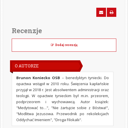
Recenzje
Dodaj recenzję
O AUTORZE
Brunon Koniecko OSB
– benedyktyn tyniecki. Do
opactwa wstąpił w 2010 roku. Święcenia kapłańskie
przyjął w 2018 r. Jest absolwentem administracji oraz
teologii. W opactwie tynieckim był m.in. przeorem,
podprzeorem i wychowawcą. Autor książek:
"Medytować to…", "Nie żartujcie sobie z Bóstwa!",
"Modlitwa Jezusowa. Przewodnik po rekolekcjach
Oddychać Imieniem", "Droga Filokalii".