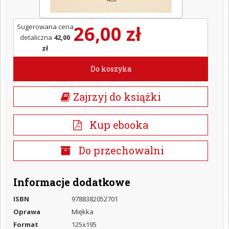
26,00 zł
Sugerowana cena
detaliczna
42,00
zł
Do koszyka
Zajrzyj do książki
Kup ebooka
Do przechowalni
Informacje dodatkowe
ISBN
9788382052701
Oprawa
Miękka
Format
125x195