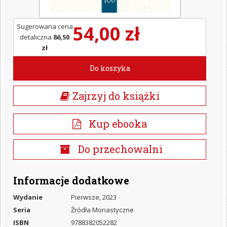
54,00 zł
Sugerowana cena
detaliczna
86,50
zł
Do koszyka
Zajrzyj do książki
Kup ebooka
Do przechowalni
Informacje dodatkowe
Wydanie
Pierwsze, 2023
Seria
Źródła Monastyczne
ISBN
9788382052282