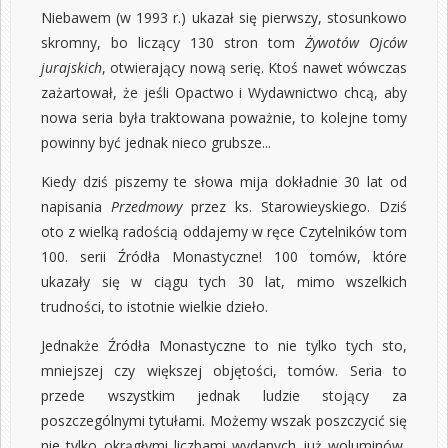
Niebawem (w 1993 r.) ukazał się pierwszy, stosunkowo
skromny, bo liczący 130 stron tom
Żywotów Ojców
jurajskich
, otwierający nową serię. Ktoś nawet wówczas
zażartował, że jeśli Opactwo i Wydawnictwo chcą, aby
nowa seria była traktowana poważnie, to kolejne tomy
powinny być jednak nieco grubsze...
Kiedy dziś piszemy te słowa mija dokładnie 30 lat od
napisania
Przedmowy
przez ks. Starowieyskiego. Dziś
oto z wielką radością oddajemy w ręce Czytelników tom
100. serii Źródła Monastyczne! 100 tomów, które
ukazały się w ciągu tych 30 lat, mimo wszelkich
trudności, to istotnie wielkie dzieło.
Jednakże Źródła Monastyczne to nie tylko tych sto,
mniejszej czy większej objętości, tomów. Seria to
przede wszystkim jednak ludzie stojący za
poszczególnymi tytułami. Możemy wszak poszczycić się
nie tylko okrągłymi liczbami wydanych już woluminów,