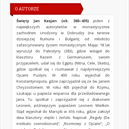
O AUTORZE
Święty Jan Kasjan (ok. 365–435)
jeden z
największych autorytetów w monastycyzmie
zachodnim. Urodzony w Dobrudży (na terenie
dzisiejszej Rumunii i Bułgarii), od młodości
zafascynowany życiem monastycznym. Mając 18 lat
wyruszył do Palestyny (383), gdzie wstąpił do
klasztoru. Razem z Germanusem, swoim
przyjacielem, udał się do Egiptu (Nitria, Cele, Sketis),
gdzie spotkał się i rozmawiał z najsłynniejszymi
Ojcami Pustyni. W 400 roku wyjechał do
Konstantynopola, gdzie zaprzyjaźnił się ze św. Janem
Chryzostomem. W roku 405 pojechał do Rzymu,
szukając u papieża wsparcia dla prześladowanego
Jana. Tu spotkał i zaprzyjaźnił się z diakonem
Leonem, późniejszym papieżem Leonem Wielkim.
Stąd wyjechał do Marsylii w 416 roku, gdzie założył
dwa klasztory: męski i żeński. Napisał: „Reguły (De
institutis coenobiorum)”; „Rozmowy z Ojcami”; „O