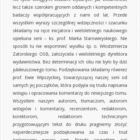
lecz także szerokim gronem oddanych i kompetentnych
badaczy współpracujących z nami od lat. Przede
wszystkim wyrazy szczególnej wdzięczności i szacunku
składamy na ręce inicjatora i wieloletniego naukowego
opiekuna serii – ks. prof. Marka Starowieyskiego. Nie
sposób tu nie wspomnieć wysiłku śp. o. Włodzimierza
Zatorskiego OSB, założyciela i wieloletniego dyrektora
wydawnictwa. Bez determinacji ich obu nie było by dziś
jubileuszowego tomu. Podziękowania składamy również
prof. Ewie Wipszyckiej, towarzyszącej naszej serii od
samych jej początków, która podjęła się trudu napisania
wstępu i opracowania komentarzy do niniejszego tomu.
Wszystkim naszym autorom, tłumaczom, autorom
wstępów i komentarzy, recenzentom, redaktorom,
korektorom, redaktorom technicznym
przygotowującym tekst do druku pragniemy złożyć
najserdeczniejsze podziękowania za czas i trud
poświęcony naszej serii. Przede wszystkim zaś