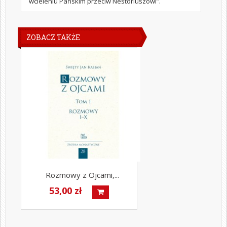
wcieleniu Pańskim przeciw Nestoriuszowi”.
ZOBACZ TAKŻE
Rozmowy z Ojcami,...
53,00 zł