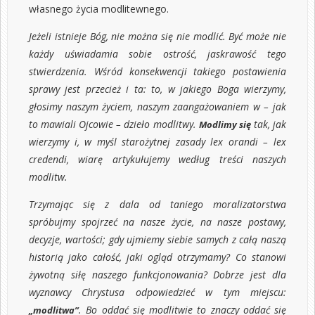
własnego życia modlitewnego.
Jeżeli istnieje Bóg, nie można się nie modlić. Być może nie
każdy uświadamia sobie ostrość, jaskrawość tego
stwierdzenia. Wśród konsekwencji takiego postawienia
sprawy jest przecież i ta: to, w jakiego Boga wierzymy,
głosimy naszym życiem, naszym zaangażowaniem w – jak
to mawiali Ojcowie – dzieło modlitwy.
tak, jak
Modlimy się
wierzymy i, w myśl starożytnej zasady lex orandi – lex
credendi, wiarę artykułujemy według treści naszych
modlitw.
Trzymając się z dala od taniego moralizatorstwa
spróbujmy spojrzeć na nasze życie, na nasze postawy,
decyzje, wartości; gdy ujmiemy siebie samych z całą naszą
historią jako całość, jaki ogląd otrzymamy? Co stanowi
żywotną siłę naszego funkcjonowania? Dobrze jest dla
wyznawcy Chrystusa odpowiedzieć w tym miejscu:
. Bo oddać się modlitwie to znaczy oddać się
„modlitwa”