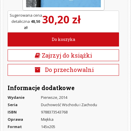
30,20 zł
Sugerowana cena
detaliczna
48,50
zł
Do koszyka
Zajrzyj do książki
Do przechowalni
Informacje dodatkowe
Wydanie
Pierwsze, 2014
Seria
Duchowość Wschodu i Zachodu
ISBN
9788373543768
Oprawa
Miękka
Format
145x205