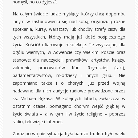
pomyśl, po co żyjesz”.
Na całym świecie ludzie myślący, którzy chcą dopomóc
innym w zastanowieniu się nad sobą, organizują różne
spotkania, kursy, warsztaty lub choćby strefy ciszy dla
tych wszystkich, którzy mają już dość pośpiesznego
życia. Kościół ofiarowuje rekolekcje. Te zwyczajne, dla
ogółu wiernych, w Adwencie czy Wielkim Poście oraz
stanowe: dla nauczycieli, prawników, artystów, księży,
zakonnic, pracowników Kurii Rzymskiej (tak!),
parlamentarzystów, młodzieży i innych grup… Nie
zapomniano także i o chorych. Już przed wojną
nadawano dla nich audycje radiowe prowadzone przez
ks. Michała Rękasa. W kolejnych latach, zwłaszcza w
ostatnim czasie, pomagano chorym wejść głębiej w
życie świata – a w tym i w życie religijne – poprzez
radio, telewizję i Internet.
Zaraz po wojnie sytuacja była bardzo trudna: było wielu