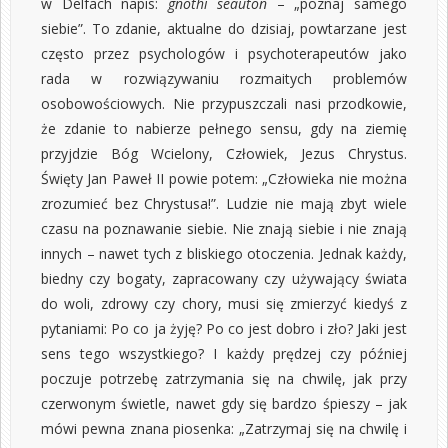
w Delfach napis:
gnothi seauton
– „poznaj samego
siebie”. To zdanie, aktualne do dzisiaj, powtarzane jest
często przez psychologów i psychoterapeutów jako
rada w rozwiązywaniu rozmaitych problemów
osobowościowych. Nie przypuszczali nasi przodkowie,
że zdanie to nabierze pełnego sensu, gdy na ziemię
przyjdzie Bóg Wcielony, Człowiek, Jezus Chrystus.
Święty Jan Paweł II powie potem: „Człowieka nie można
zrozumieć bez Chrystusa!”. Ludzie nie mają zbyt wiele
czasu na poznawanie siebie. Nie znają siebie i nie znają
innych – nawet tych z bliskiego otoczenia. Jednak każdy,
biedny czy bogaty, zapracowany czy używający świata
do woli, zdrowy czy chory, musi się zmierzyć kiedyś z
pytaniami: Po co ja żyję? Po co jest dobro i zło? Jaki jest
sens tego wszystkiego? I każdy prędzej czy później
poczuje potrzebę zatrzymania się na chwilę, jak przy
czerwonym świetle, nawet gdy się bardzo śpieszy – jak
mówi pewna znana piosenka: „Zatrzymaj się na chwilę i