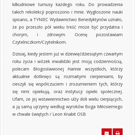
kilkudniowe turnusy każdego roku. Do prowadzenia
takich rekolekcji poproszono i mnie. Wygłoszone nauki
spisano, a TYNIEC Wydawnictwo Benedyktynów uznało,
że po przeszło pół wieku treść może być przydatna i
chorym, i zdrowym. Ocenę pozostawiam
Czytelniczkom/Czytelnikom.
Dzisiaj, kiedy jestem już w dziewięćdziesiątym czwartym
roku życia i wózek inwalidzki jest moją codziennością,
polecam Błogosławionej Hannie wszystkich, którzy
aktualnie dotknięci są rozmaitymi cierpieniami, by
cieszyli się współczuciem i zrozumieniem tych, którzy
się nimi opiekują, oraz instytucji opieki społecznej.
Ufam, że jej wstawiennictwo ulży doli wielu cierpiących,
a ją samą ujrzymy według wyroków Boga Miłosiernego
w chwale świętych / Leon Knabit OSB