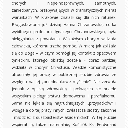
chorych i niepełnosprawnych, samotnych,
zaniedbanych, przebywających w dramatycznych nieraz
warunkach. W Krakowie znalazł się dla nich ratunek.
Błogosławiona już dzisiaj Hanna Chrzanowska, córka
wybitnego profesora Ignacego Chrzanowskiego, była
pielęgniarką z powołania. W każdym chorym widziała
człowieka, któremu trzeba pomóc. W miarę jak zbliżała
się do Boga – w czym pomógł jej kontakt z opactwem
tynieckim, którego oblatką została – coraz bardziej
widziała w chorym Chrystusa. Władze komunistyczne
utrudniały jej pracę w publicznej służbie zdrowia ze
względu na jej „przednaukowe myślenie”. Nie zerwała
jednak z opieką zdrowotną i poświęciła się przede
wszystkim pielęgniarstwu domowemu i parafialnemu.
Sama nie lękała się najtrudniejszych „przypadków” i
wciągała do tej pracy innych, zwłaszcza siostry zakonne
i młodzież z duszpasterstw akademickich. W tej służbie
wspierał ją, także materialnie, Kościół. Ks. Ferdynand