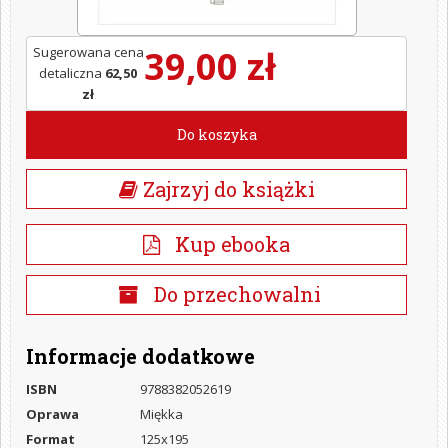
39,00 zł
Sugerowana cena
detaliczna
62,50
zł
Do koszyka
Zajrzyj do książki
Kup ebooka
Do przechowalni
Informacje dodatkowe
ISBN
9788382052619
Oprawa
Miękka
Format
125x195