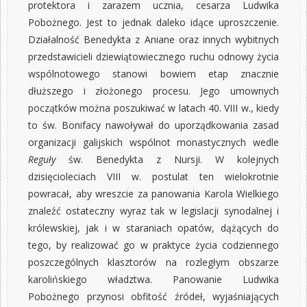
protektora i zarazem ucznia, cesarza Ludwika
Pobożnego. Jest to jednak daleko idące uproszczenie.
Działalność Benedykta z Aniane oraz innych wybitnych
przedstawicieli dziewiątowiecznego ruchu odnowy życia
wspólnotowego stanowi bowiem etap znacznie
dłuższego i złożonego procesu. Jego umownych
początków można poszukiwać w latach 40. VIII w., kiedy
to św. Bonifacy nawoływał do uporządkowania zasad
organizacji galijskich wspólnot monastycznych wedle
Reguły
św. Benedykta z Nursji. W kolejnych
dzisięcioleciach VIII w. postulat ten wielokrotnie
powracał, aby wreszcie za panowania Karola Wielkiego
znaleźć ostateczny wyraz tak w legislacji synodalnej i
królewskiej, jak i w staraniach opatów, dążących do
tego, by realizować go w praktyce życia codziennego
poszczególnych klasztorów na rozległym obszarze
karolińskiego władztwa. Panowanie Ludwika
Pobożnego przynosi obfitość źródeł, wyjaśniających