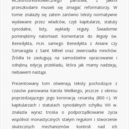
wczesnośredniowiecznego państwa, z jakimi
przeszkodami musieli się zmagać reformatorzy. W
tomie znalazły się zatem zarówno teksty normatywne
wydawane przez władców, czyli kapitularze, statuty
synodalne, listy, wykłady reguły. Świadomie
pominęliśmy natomiast komentarze do
Reguły
św.
Benedykta, m.in. samego Benedykta z Aniane czy
Szmaragda z Saint Mihiel oraz zwierciadła mnichów.
Źródła te zasługują na samodzielne opracowanie i
odrębną edycję przekładu, która jak mamy nadzieję,
niebawem nastąpi.
Prezentowany tom otwierają teksty pochodzące z
czasów panowania Karola Wielkiego, jeszcze z okresu
poprzedzającego jego koronację cesarską (800 r.). W
kapitularzach i statutach synodalnych schyłku VIII w.
znalazła wyraz troska o podporządkowanie życia
wspólnot monastycznych stałym regułom i stworzenie
skutecznych mechanizmów kontroli nad ich