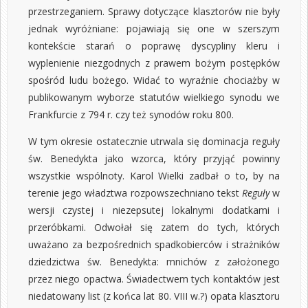
przestrzeganiem. Sprawy dotyczące klasztorów nie były
jednak wyróżniane: pojawiają się one w szerszym
kontekście starań o poprawę dyscypliny kleru i
wyplenienie niezgodnych z prawem bożym postępków
spośród ludu bożego. Widać to wyraźnie chociażby w
publikowanym wyborze statutów wielkiego synodu we
Frankfurcie z 794 r. czy też synodów roku 800.
W tym okresie ostatecznie utrwala się dominacja reguły
św. Benedykta jako wzorca, który przyjąć powinny
wszystkie wspólnoty. Karol Wielki zadbał o to, by na
terenie jego władztwa rozpowszechniano tekst
Reguły
w
wersji czystej i niezepsutej lokalnymi dodatkami i
przeróbkami. Odwołał się zatem do tych, których
uważano za bezpośrednich spadkobierców i strażników
dziedzictwa św. Benedykta: mnichów z założonego
przez niego opactwa. Świadectwem tych kontaktów jest
niedatowany list (z końca lat 80. VIII w.?) opata klasztoru