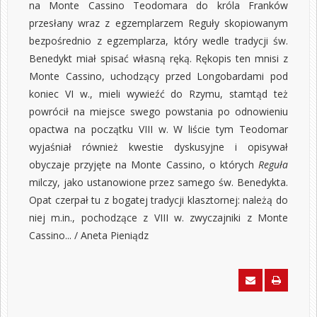
na Monte Cassino Teodomara do króla Franków
przesłany wraz z egzemplarzem Reguły skopiowanym
bezpośrednio z egzemplarza, który wedle tradycji św.
Benedykt miał spisać własną ręką. Rękopis ten mnisi z
Monte Cassino, uchodzący przed Longobardami pod
koniec VI w., mieli wywieźć do Rzymu, stamtąd też
powrócił na miejsce swego powstania po odnowieniu
opactwa na początku VIII w. W liście tym Teodomar
wyjaśniał również kwestie dyskusyjne i opisywał
obyczaje przyjęte na Monte Cassino, o których
Reguła
milczy, jako ustanowione przez samego św. Benedykta.
Opat czerpał tu z bogatej tradycji klasztornej: należą do
niej m.in., pochodzące z VIII w. zwyczajniki z Monte
Cassino... / Aneta Pieniądz