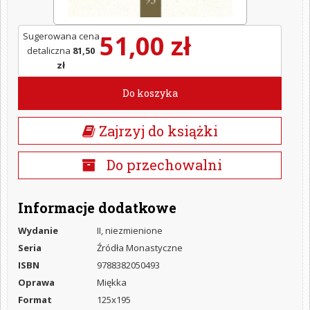
51,00 zł
Sugerowana cena
detaliczna
81,50
zł
Do koszyka
Zajrzyj do książki
Do przechowalni
Informacje dodatkowe
Wydanie
II, niezmienione
Seria
Źródła Monastyczne
ISBN
9788382050493
Oprawa
Miękka
Format
125x195