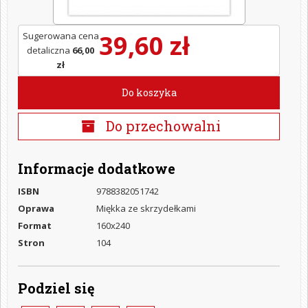
39,60 zł
Sugerowana cena
detaliczna
66,00
zł
Do koszyka
Do przechowalni
Informacje dodatkowe
ISBN
9788382051742
Oprawa
Miękka ze skrzydełkami
Format
160x240
Stron
104
Podziel się