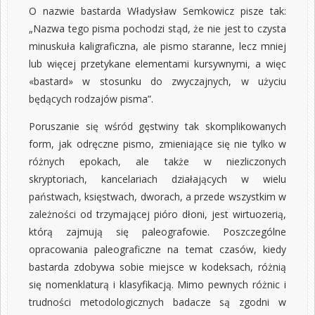
O nazwie bastarda Władysław Semkowicz pisze tak:
„Nazwa tego pisma pochodzi stąd, że nie jest to czysta
minuskuła kaligraficzna, ale pismo staranne, lecz mniej
lub więcej przetykane elementami kursywnymi, a więc
«bastard» w stosunku do zwyczajnych, w użyciu
będących rodzajów pisma”.
Poruszanie się wśród gęstwiny tak skomplikowanych
form, jak odręczne pismo, zmieniające się nie tylko w
różnych epokach, ale także w niezliczonych
skryptoriach, kancelariach działających w wielu
państwach, księstwach, dworach, a przede wszystkim w
zależności od trzymającej pióro dłoni, jest wirtuozerią,
którą zajmują się paleografowie. Poszczególne
opracowania paleograficzne na temat czasów, kiedy
bastarda zdobywa sobie miejsce w kodeksach, różnią
się nomenklaturą i klasyfikacją. Mimo pewnych różnic i
trudności metodologicznych badacze są zgodni w