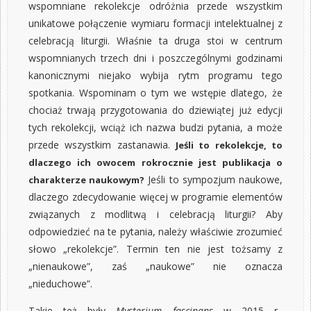
wspomniane rekolekcje odróżnia przede wszystkim
unikatowe połączenie wymiaru formacji intelektualnej z
celebracją liturgii. Właśnie ta druga stoi w centrum
wspomnianych trzech dni i poszczególnymi godzinami
kanonicznymi niejako wybija rytm programu tego
spotkania. Wspominam o tym we wstępie dlatego, że
chociaż trwają przygotowania do dziewiątej już edycji
tych rekolekcji, wciąż ich nazwa budzi pytania, a może
przede wszystkim zastanawia.
Jeśli to rekolekcje, to
dlaczego ich owocem rokrocznie jest publikacja o
Jeśli to sympozjum naukowe,
charakterze naukowym?
dlaczego zdecydowanie więcej w programie elementów
związanych z modlitwą i celebracją liturgii? Aby
odpowiedzieć na te pytania, należy właściwie zrozumieć
słowo „rekolekcje”. Termin ten nie jest tożsamy z
„nienaukowe”, zaś „naukowe” nie oznacza
„nieduchowe”.
Takie też były
Mysterium fascinans
w 2015 r.,