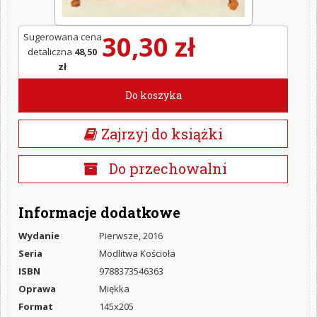
30,30 zł
Sugerowana cena
detaliczna
48,50
zł
Do koszyka
Zajrzyj do książki
Do przechowalni
Informacje dodatkowe
Wydanie
Pierwsze, 2016
Seria
Modlitwa Kościoła
ISBN
9788373546363
Oprawa
Miękka
Format
145x205