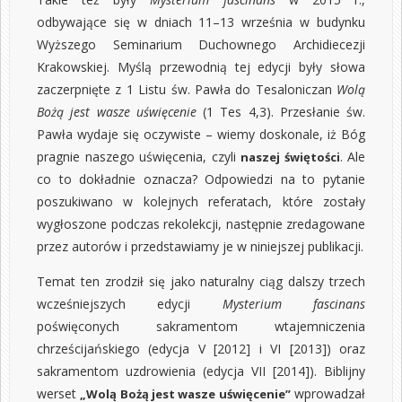
odbywające się w dniach 11–13 września w budynku
Wyższego Seminarium Duchownego Archidiecezji
Krakowskiej. Myślą przewodnią tej edycji były słowa
zaczerpnięte z 1 Listu św. Pawła do Tesaloniczan
Wolą
Bożą jest wasze uświęcenie
(1 Tes 4,3). Przesłanie św.
Pawła wydaje się oczywiste – wiemy doskonale, iż Bóg
pragnie naszego uświęcenia, czyli
. Ale
naszej świętości
co to dokładnie oznacza? Odpowiedzi na to pytanie
poszukiwano w kolejnych referatach, które zostały
wygłoszone podczas rekolekcji, następnie zredagowane
przez autorów i przedstawiamy je w niniejszej publikacji.
Temat ten zrodził się jako naturalny ciąg dalszy trzech
wcześniejszych edycji
Mysterium fascinans
poświęconych sakramentom wtajemniczenia
chrześcijańskiego (edycja V [2012] i VI [2013]) oraz
sakramentom uzdrowienia (edycja VII [2014]). Biblijny
werset
wprowadzał
„Wolą Bożą jest wasze uświęcenie”