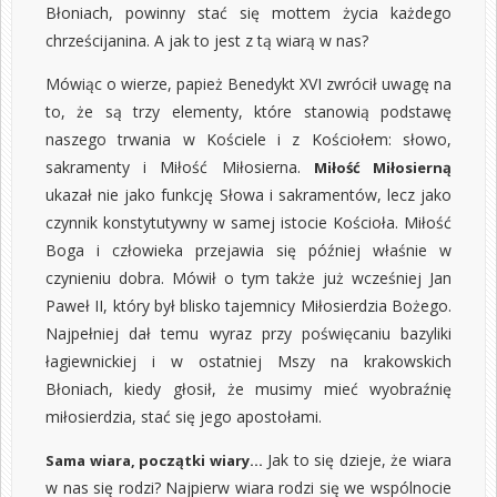
Błoniach, powinny stać się mottem życia każdego
chrześcijanina. A jak to jest z tą wiarą w nas?
Mówiąc o wierze, papież Benedykt XVI zwrócił uwagę na
to, że są trzy elementy, które stanowią podstawę
naszego trwania w Kościele i z Kościołem: słowo,
sakramenty i Miłość Miłosierna.
Miłość Miłosierną
ukazał nie jako funkcję Słowa i sakramentów, lecz jako
czynnik konstytutywny w samej istocie Kościoła. Miłość
Boga i człowieka przejawia się później właśnie w
czynieniu dobra. Mówił o tym także już wcześniej Jan
Paweł II, który był blisko tajemnicy Miłosierdzia Bożego.
Najpełniej dał temu wyraz przy poświęcaniu bazyliki
łagiewnickiej i w ostatniej Mszy na krakowskich
Błoniach, kiedy głosił, że musimy mieć wyobraźnię
miłosierdzia, stać się jego apostołami.
Jak to się dzieje, że wiara
Sama wiara, początki wiary…
w nas się rodzi? Najpierw wiara rodzi się we wspólnocie