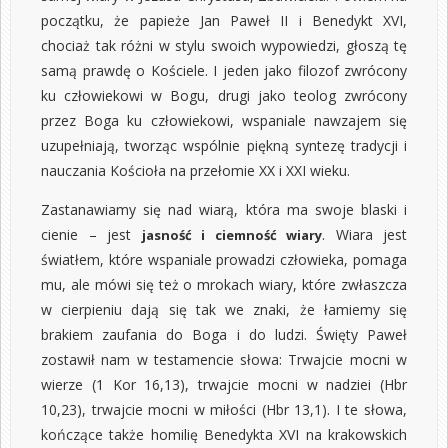
początku, że papieże Jan Paweł II i Benedykt XVI,
chociaż tak różni w stylu swoich wypowiedzi, głoszą tę
samą prawdę o Kościele. I jeden jako filozof zwrócony
ku człowiekowi w Bogu, drugi jako teolog zwrócony
przez Boga ku człowiekowi, wspaniale nawzajem się
uzupełniają, tworząc wspólnie piękną syntezę tradycji i
nauczania Kościoła na przełomie XX i XXI wieku.
Zastanawiamy się nad wiarą, która ma swoje blaski i
cienie – jest
. Wiara jest
jasność i ciemność wiary
światłem, które wspaniale prowadzi człowieka, pomaga
mu, ale mówi się też o mrokach wiary, które zwłaszcza
w cierpieniu dają się tak we znaki, że łamiemy się
brakiem zaufania do Boga i do ludzi. Święty Paweł
zostawił nam w testamencie słowa: Trwajcie mocni w
wierze (1 Kor 16,13), trwajcie mocni w nadziei (Hbr
10,23), trwajcie mocni w miłości (Hbr 13,1). I te słowa,
kończące także homilię Benedykta XVI na krakowskich