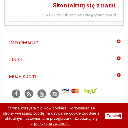
Skontaktuj się z nami
534 037 299 lub zamowienia@tyniec.com.pl
INFORMACJE
LINKI
MOJE KONTO
Strona korzysta z plików cookies. Korzystając ze
Czytelnia
|
Newslettery
|
Projekt i wykonanie:
strony wyrażasz zgodę na używanie cookie zgodnie z
Zamknij
Instrukcja redakcyjna
|
Regulamin
MasterProject
aktualnymi ustawieniami przeglądarki. Zapoznaj się
|
Homini
z
polityką prywatności
.