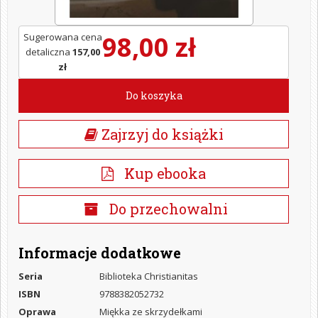
98,00 zł
Sugerowana cena
detaliczna
157,00
zł
Do koszyka
Zajrzyj do książki
Kup ebooka
Do przechowalni
Informacje dodatkowe
Seria
Biblioteka Christianitas
ISBN
9788382052732
Oprawa
Miękka ze skrzydełkami