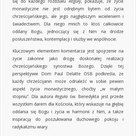
się do każdego rozdziału
Reguły
, pokazuje, że życie
monastyczne nie jest odrębnym bytem od życia
chrześcijańskiego, ale jego najgłębszym wcieleniem i
świadectwem. Dla niego mnich to ktoś całkowicie
oddany Bogu, jednoczący się z Nim na drodze
posłuszeństwa, kontemplacji i służby we wspólnocie.
Kluczowym elementem komentarza jest spojrzenie na
życie zakonne jako drogę doskonałej realizacji
chrześcijańskiego synostwa Bożego. Dzięki tej
perspektywie Dom Paul Delatte OSB podkreśla, że
każdy chrześcijanin może odnaleźć w sobie pewien
aspekt życia monastycznego, choćby „w małym
stopniu”. Dla autora
Reguła
św. Benedykta
jest przede
wszystkim darem dla Kościoła, który wskazuje na głębię
oddania się Bogu i życia w harmonii z Nim, a także
inspiracją do poszukiwania duchowego pokoju i
radykalizmu wiary.