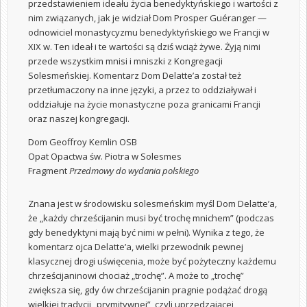
przedstawieniem ideału życia benedyktyńskiego i wartości z
nim związanych, jak je widział Dom Prosper Guéranger —
odnowiciel monastycyzmu benedyktyńskiego we Francji w
XIX w. Ten ideał i te wartości są dziś wciąż żywe. Żyją nimi
przede wszystkim mnisi i mniszki z Kongregacji
Solesmeńskiej. Komentarz Dom Delatte’a został też
przetłumaczony na inne języki, a przez to oddziaływał i
oddziałuje na życie monastyczne poza granicami Francji
oraz naszej kongregacji.
Dom Geoffroy Kemlin OSB
Opat Opactwa św. Piotra w Solesmes
Fragment
Przedmowy do wydania polskiego
Znana jest w środowisku solesmeńskim myśl Dom Delatte’a,
że „każdy chrześcijanin musi być trochę mnichem” (podczas
gdy benedyktyni mają być nimi w pełni). Wynika z tego, że
komentarz ojca Delatte’a, wielki przewodnik pewnej
klasycznej drogi uświęcenia, może być pożyteczny każdemu
chrześcijaninowi chociaż „trochę”. A może to „trochę”
zwiększa się, gdy ów chrześcijanin pragnie podążać drogą
wielkiej tradycji „prymitywnej”, czyli uprzedzającej