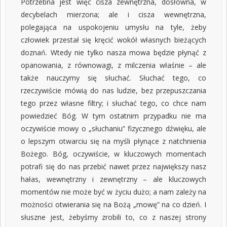
Potrzebna jest więc cisza zewnętrzna, dosłowna, w
decybelach mierzona; ale i cisza wewnętrzna,
polegająca na uspokojeniu umysłu na tyle, żeby
człowiek przestał się kręcić wokół własnych bieżących
doznań. Wtedy nie tylko nasza mowa będzie płynąć z
opanowania, z równowagi, z milczenia właśnie – ale
także nauczymy się słuchać. Słuchać tego, co
rzeczywiście mówią do nas ludzie, bez przepuszczania
tego przez własne filtry; i słuchać tego, co chce nam
powiedzieć Bóg. W tym ostatnim przypadku nie ma
oczywiście mowy o „słuchaniu” fizycznego dźwięku, ale
o lepszym otwarciu się na myśli płynące z natchnienia
Bożego. Bóg, oczywiście, w kluczowych momentach
potrafi się do nas przebić nawet przez największy nasz
hałas, wewnętrzny i zewnętrzny – ale kluczowych
momentów nie może być w życiu dużo; a nam zależy na
możności otwierania się na Bożą „mowę” na co dzień. I
słuszne jest, żebyśmy zrobili to, co z naszej strony