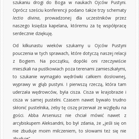
szukaniu drogi do Boga w naukach Ojców Pustyni.
Oprócz sześciu konferencji podano także trzy schematy
lectio divina
, prowadzonej dla uczestników przez
naszego księdza kapelana, któremu za tę współpracę
serdecznie dziękuję.
Od kilkunastu wieków szukamy u Ojców Pustyni
pouczenia w tych sprawach, które dotyczą naszej relacji
z Bogiem. Na początku, dopóki oni rzeczywiście
mieszkali na pustkowiach poza terenami zamieszkałymi,
to szukanie wymagało wędrówki całkiem dosłownej,
wyprawy w głąb pustyni. I pierwszą rzeczą, która tam
uderzała wędrowców, była cisza. Cisza w krajobrazie i
cisza w samej pustelni. Czasem nawet bywało trudno
skłonić pustelnika, żeby tę ciszę przerwał ze względu na
gości. Abba Arseniusz nie chciał mówić nawet z
arcybiskupem Aleksandrii, bo był zdania, że „jeśli się on
nie zbuduje moim milczeniem, to słowami też się nie
zbuduje”.