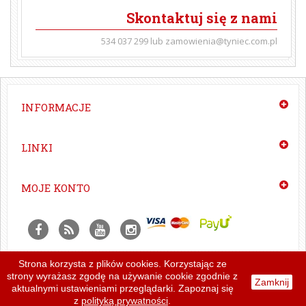
Skontaktuj się z nami
534 037 299 lub zamowienia@tyniec.com.pl
INFORMACJE
LINKI
MOJE KONTO
Strona korzysta z plików cookies. Korzystając ze
Czytelnia
|
Newslettery
|
Projekt i wykonanie:
strony wyrażasz zgodę na używanie cookie zgodnie z
Zamknij
Instrukcja redakcyjna
|
Regulamin
MasterProject
aktualnymi ustawieniami przeglądarki. Zapoznaj się
|
Homini
z
polityką prywatności
.