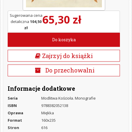
65,30 zł
Sugerowana cena
detaliczna
104,50
zł
Do koszyka
Zajrzyj do książki
Do przechowalni
Informacje dodatkowe
Seria
Modlitwa Kościoła. Monografie
ISBN
9788382052138
Oprawa
Miękka
Format
160x235
Stron
616