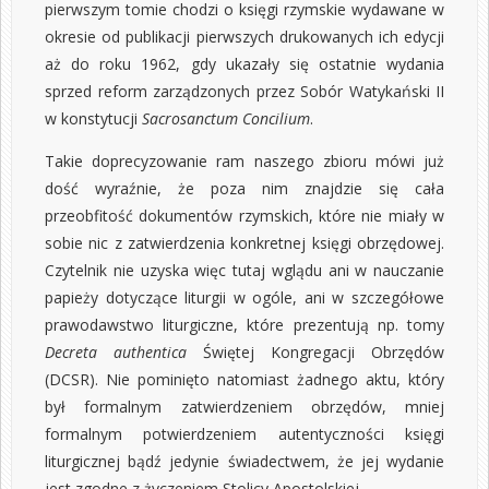
pierwszym tomie chodzi o księgi rzymskie wydawane w
okresie od publikacji pierwszych drukowanych ich edycji
aż do roku 1962, gdy ukazały się ostatnie wydania
sprzed reform zarządzonych przez Sobór Watykański II
w konstytucji
Sacrosanctum Concilium
.
Takie doprecyzowanie ram naszego zbioru mówi już
dość wyraźnie, że poza nim znajdzie się cała
przeobfitość dokumentów rzymskich, które nie miały w
sobie nic z zatwierdzenia konkretnej księgi obrzędowej.
Czytelnik nie uzyska więc tutaj wglądu ani w nauczanie
papieży dotyczące liturgii w ogóle, ani w szczegółowe
prawodawstwo liturgiczne, które prezentują np. tomy
Decreta authentica
Świętej Kongregacji Obrzędów
(DCSR). Nie pominięto natomiast żadnego aktu, który
był formalnym zatwierdzeniem obrzędów, mniej
formalnym potwierdzeniem autentyczności księgi
liturgicznej bądź jedynie świadectwem, że jej wydanie
jest zgodne z życzeniem Stolicy Apostolskiej.