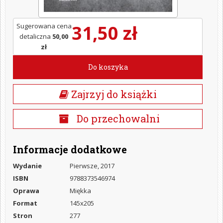
31,50 zł
Sugerowana cena
detaliczna
50,00
zł
Do koszyka
Zajrzyj do książki
Do przechowalni
Informacje dodatkowe
Wydanie
Pierwsze, 2017
ISBN
9788373546974
Oprawa
Miękka
Format
145x205
Stron
277