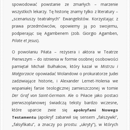
spowodować powstanie ze zmarłych – marzenie
wszystkich lekarzy. Tę historię znamy tylko z literatury –
„scenariuszy teatralnych” Ewangelistów. Korzystając z
prawa przedmówców, opowiemy ją po swojemu,
podpierając się Agambenem (zob. Giorgio Agamben,
Pilate et Jesus
).
O powołaniu Piłata – reżysera i aktora w Teatrze
Pierwszym – do istnienia w formie osobnej osobowości
pamiętał Michaił Bułhakow, który kazał w
Mistrzu i
Małgorzacie
opowiadać Wolandowi o prokuratorze Judei
zadziwiające historie, i Alexander Lernet-Holenia we
wspaniałej farsie teologicznej zamieszczonej w tomie
Der Graf von Saint-Germain
. Ale o Piłacie jako postaci
pierwszoplanowej świadczą teksty bardzo wczesne,
które uparcie zwie się
apokryfami Nowego
(apokryf zabarwił się sensem „fałszywki”,
Testamentu
„falsyfikatu”, a znaczy po prostu: „ukryty”), w których