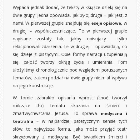
Wypada jednak dodać, że teksty w książce dzielą się na
dwie grupy: jedna opowiada, jak było; druga – jak jest, z
nami. W pierwszej grupie znajdują się
, w
eseje opisowe
drugiej – współuczestniczące. Te w pierwszej grupie
napisane zostały tak, jakby opisujący tylko
relacjonowali zdarzenia. Te w drugiej – opowiadają, co
się dzieje z piszącymi. Obie formy narracji uzupełniają
się, całość tworzy okrąg życia i umierania. Tom
ułożyliśmy chronologicznie pod względem poruszanych
tematów, zatem podział na dwie grupy nie miał wpływu
na jego konstrukcję.
W tomie zabrakło opisania wprost (choć tworzył
milczące tło) tematu skazania na śmierć i
zmartwychwstania Jezusa. To sprawa
medyczna i
– w najbardziej patetycznym sensie tych
teatralna
słów; to najwyższa forma, jaka może przyjąć teatr
skrzyżowany z medycyną. Być świadkiem śmierci i