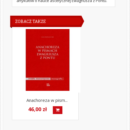
artykułów o nauce ascetycznej Ewagriusza z Pontu.
ZOBACZ TAKŻE
Anachoreza w pism...
46,00 zł