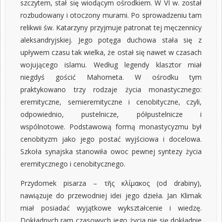
szczytem, stał się wiodącym ośrodkiem. W VI w. został
rozbudowany i otoczony murami. Po sprowadzeniu tam
relikwii św. Katarzyny przyjmuje patronat tej męczennicy
aleksandryjskiej. Jego potęga duchowa stała się z
upływem czasu tak wielka, że ostał się nawet w czasach
wojującego islamu. Według legendy klasztor miał
niegdyś gościć Mahometa. W ośrodku tym
praktykowano trzy rodzaje życia monastycznego:
eremityczne, semieremityczne i cenobityczne, czyli,
odpowiednio, pustelnicze, półpustelnicze i
wspólnotowe. Podstawową formą monastycyzmu był
cenobityzm jako jego postać wyjściowa i docelowa.
Szkoła synajska stanowiła owoc pewnej syntezy życia
eremitycznego i cenobitycznego.
Przydomek pisarza – τῆς κλίμακος (od drabiny),
nawiązuje do przewodniej idei jego dzieła. Jan Klimak
miał posiadać wyjątkowe wykształcenie i wiedzę.
Dokładnych ram czasowych jego życia nie się dokładnie