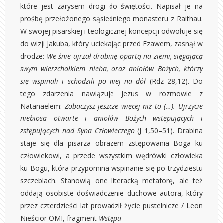
które jest zarysem drogi do świętości. Napisał je na
prośbę przełożonego sąsiedniego monasteru z Raithau.
W swojej pisarskiej i teologicznej koncepcji odwołuje się
do wizji Jakuba, który uciekając przed Ezawem, zasnął w
drodze:
We śnie ujrzał drabinę opartą na ziemi, sięgającą
swym wierzchołkiem nieba, oraz aniołów Bożych, którzy
się wspinali i schodzili po niej na dół
(Rdz 28,12). Do
tego zdarzenia nawiązuje Jezus w rozmowie z
Natanaelem:
Zobaczysz jeszcze więcej niż to
(…). Ujrzycie
niebiosa otwarte i aniołów Bożych wstępujących i
zstępujących nad Syna Człowieczego
(J 1,50–51). Drabina
staje się dla pisarza obrazem zstępowania Boga ku
człowiekowi, a przede wszystkim wędrówki człowieka
ku Bogu, która przypomina wspinanie się po trzydziestu
szczeblach. Stanowią one literacką metaforę, ale też
oddają osobiste doświadczenie duchowe autora, który
przez czterdzieści lat prowadził życie pustelnicze / Leon
Nieścior OMI, fragment
Wstępu