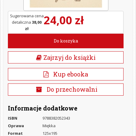
24,00 zł
Sugerowana cena
detaliczna
38,00
zł
Do koszyka
Zajrzyj do książki
Kup ebooka
Do przechowalni
Informacje dodatkowe
ISBN
9788382052343
Oprawa
Miękka
Format
125x195