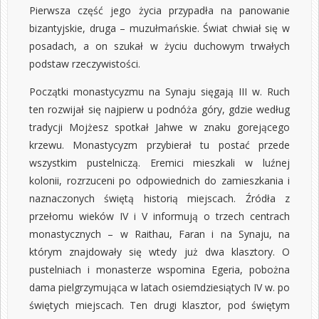
Pierwsza część jego życia przypadła na panowanie
bizantyjskie, druga – muzułmańskie. Świat chwiał się w
posadach, a on szukał w życiu duchowym trwałych
podstaw rzeczywistości.
Początki monastycyzmu na Synaju sięgają III w. Ruch
ten rozwijał się najpierw u podnóża góry, gdzie według
tradycji Mojżesz spotkał Jahwe w znaku gorejącego
krzewu. Monastycyzm przybierał tu postać przede
wszystkim pustelniczą. Eremici mieszkali w luźnej
kolonii, rozrzuceni po odpowiednich do zamieszkania i
naznaczonych świętą historią miejscach. Źródła z
przełomu wieków IV i V informują o trzech centrach
monastycznych – w Raithau, Faran i na Synaju, na
którym znajdowały się wtedy już dwa klasztory. O
pustelniach i monasterze wspomina Egeria, pobożna
dama pielgrzymująca w latach osiemdziesiątych IV w. po
świętych miejscach. Ten drugi klasztor, pod świętym