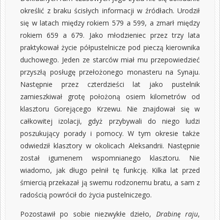
określić z braku ścisłych informacji w źródłach. Urodził
się w latach między rokiem 579 a 599, a zmarł między
rokiem 659 a 679. Jako młodzieniec przez trzy lata
praktykował życie półpustelnicze pod pieczą kierownika
duchowego. Jeden ze starców miał mu przepowiedzieć
przyszłą posługę przełożonego monasteru na Synaju.
Następnie przez czterdzieści lat jako pustelnik
zamieszkiwał grotę położoną osiem kilometrów od
klasztoru Gorejącego Krzewu. Nie znajdował się w
całkowitej izolacji, gdyż przybywali do niego ludzi
poszukujący porady i pomocy. W tym okresie także
odwiedził klasztory w okolicach Aleksandrii. Następnie
został igumenem wspomnianego klasztoru. Nie
wiadomo, jak długo pełnił tę funkcję. Kilka lat przed
śmiercią przekazał ją swemu rodzonemu bratu, a sam z
radością powrócił do życia pustelniczego.
Pozostawił po sobie niezwykłe dzieło,
Drabinę raju
,