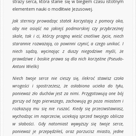
straży serca, która stanie się w biegiem czasu istotnym
elementem nauki o modlitwie Jezusowej.
Jak sternicy prowadząc statek korzystają z pomocy oka,
aby nie osiąść na jakiejś podmorskiej czy przybrzeżnej
skale, tak i ci, którzy pragną wieść cnotliwe życie, niech
starannie rozważają, co powinni czynić, a czego unikać. I
niech sądzą, wycinając z duszy niegodziwe myśli, że
prawdziwe i boskie prawa są dla nich korzystne (Pseudo-
Antoni Wielki)
Niech twoje serce nie cieszy się, ilekroć stawisz czoła
wrogości i spostrzeżesz, że osłabiona ucieka do tyłu,
ponieważ zło duchów jest za nimi. Przygotowują one bój
gorszy od tego pierwszego, zachowują go poza miastem i
rozkazują mu się nie ruszać. Kiedy się przeciwstawiasz,
wychodząc im naprzeciw, uciekają sprzed twojego oblicza
w słabości. Gdy natomiast wywyższy się twoje serce,
ponieważ je przepędziłeś, oraz porzucisz miasto, jedne