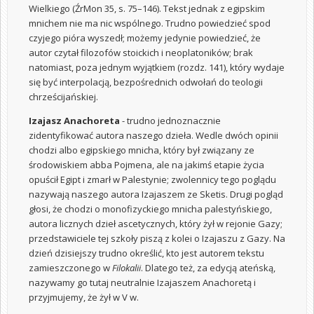
Wielkiego (ŹrMon 35, s. 75–146). Tekst jednak z egipskim
mnichem nie ma nic wspólnego. Trudno powiedzieć spod
czyjego pióra wyszedł; możemy jedynie powiedzieć, że
autor czytał filozofów stoickich i neoplatoników; brak
natomiast, poza jednym wyjątkiem (rozdz. 141), który wydaje
się być interpolacją, bezpośrednich odwołań do teologii
chrześcijańskiej.
Izajasz Anachoreta
- trudno jednoznacznie
zidentyfikować autora naszego dzieła. Wedle dwóch opinii
chodzi albo egipskiego mnicha, który był związany ze
środowiskiem abba Pojmena, ale na jakimś etapie życia
opuścił Egipt i zmarł w Palestynie; zwolennicy tego poglądu
nazywają naszego autora Izajaszem ze Sketis. Drugi pogląd
głosi, że chodzi o monofizyckiego mnicha palestyńskiego,
autora licznych dzieł ascetycznych, który żył w rejonie Gazy;
przedstawiciele tej szkoły piszą z kolei o Izajaszu z Gazy. Na
dzień dzisiejszy trudno określić, kto jest autorem tekstu
zamieszczonego w
Filokalii
. Dlatego też, za edycją ateńską,
nazywamy go tutaj neutralnie Izajaszem Anachoretą i
przyjmujemy, że żył w V w.