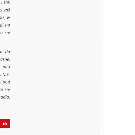
i tak
ci zaś
nie, w
ęli na
ła się
da do
a­sne,
z obu
. Nie­
li pod
ać się
padła,