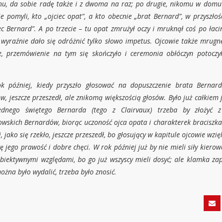
nu, da sobie radę także i z dwoma na raz; po drugie, nikomu w domu 
ie pomyli, kto „ojciec opat”, a kto obecnie „brat Bernard”, w przyszłoś
ec Bernard”. A po trzecie – tu opat zmrużył oczy i mruknął coś po ła­ci
wyraźnie dało się odróżnić tylko słowo impetus. Ojcowie także mrugn
e, przemó­wienie na tym się skończyło i ceremonia obłóczyn po­toczy
.
k później, kiedy przyszło głosować na dopusz­czenie brata Bernar
w, jeszcze przeszedł, ale znikomą większością głosów. Było już całkiem j
ednego świętego Bernarda (tego z Clairvaux) trzeba by złożyć 
owskich Bernardów, bio­rąc uczoność ojca opata i charakterek braciszka
, jako się rzekło, jeszcze przeszedł, bo głosujący w kapitule ojcowie wzię
 jego prawość i dobre chęci. W rok później już by nie mieli siły kie­row
biektywnymi względami, bo go już wszyscy mieli dosyć; ale klamka za
ożna było wydalić, trzeba było znosić.