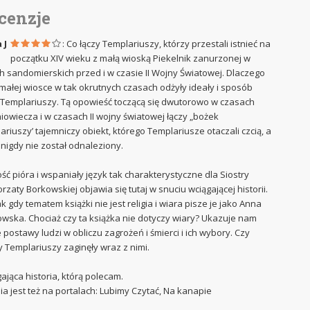
cenzje
 J
: Co łączy Templariuszy, którzy przestali istnieć na
początku XIV wieku z małą wioską Piekelnik zanurzonej w
h sandomierskich przed i w czasie II Wojny Światowej. Dlaczego
 małej wiosce w tak okrutnych czasach odżyły ideały i sposób
 Templariuszy. Tą opowieść toczącą się dwutorowo w czasach
iowiecza i w czasach II wojny światowej łączy „bożek
ariuszy’ tajemniczy obiekt, którego Templariusze otaczali czcią, a
 nigdy nie został odnaleziony.
ść pióra i wspaniały język tak charakterystyczne dla Siostry
rzaty Borkowskiej objawia się tutaj w snuciu wciągającej historii.
k gdy tematem książki nie jest religia i wiara pisze je jako Anna
wska. Chociaż czy ta książka nie dotyczy wiary? Ukazuje nam
 postawy ludzi w obliczu zagrożeń i śmierci i ich wybory. Czy
y Templariuszy zaginęły wraz z nimi.
ająca historia, którą polecam.
ia jest też na portalach: Lubimy Czytać, Na kanapie