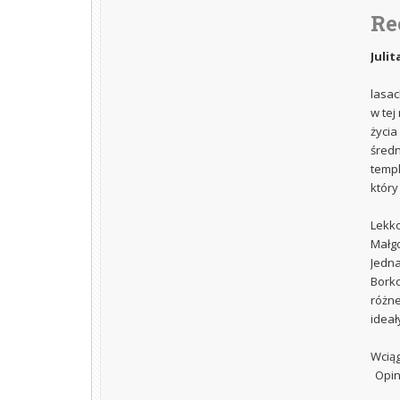
Re
Julita
lasac
w tej
życia
średn
templ
który
Lekko
Małgo
Jedna
Borko
różne
ideał
Wciąg
Opin