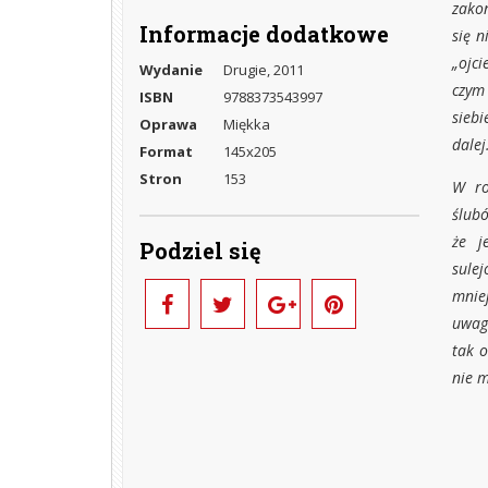
zako
Informacje dodatkowe
się n
„ojci
Wydanie
Drugie, 2011
czym 
ISBN
9788373543997
siebi
Oprawa
Miękka
dalej
Format
145x205
Stron
153
W ro
ślubó
że j
Podziel się
sulej
mniej
uwagę
tak o
nie m