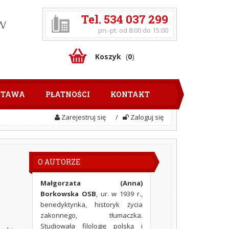
Tel. 534 037 299
pn.-pt. od 8:00 do 15:00
Koszyk
(
0
)
STAWA
PŁATNOŚCI
KONTAKT
Zarejestruj się
/
Zaloguj się
O AUTORZE
Małgorzata (Anna)
Borkowska OSB
, ur. w 1939 r.,
benedyktynka, historyk życia
zakonnego, tłumaczka.
Studiowała filologię polską i