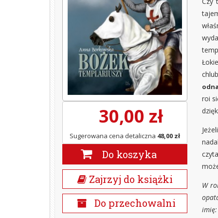
Czy 
tajem
właś
wyda
temp
Łoki
chlu
odna
roi s
30,00 zł
dzię
Jeże
Sugerowana cena detaliczna
48,00 zł
nada
Do koszyka
czyt
może
Zajrzyj do książki
W rok
opat
Do przechowalni
imię