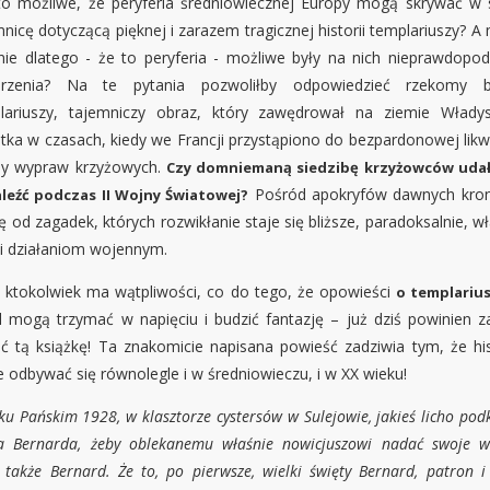
to możliwe, że peryferia średniowiecznej Europy mogą skrywać w 
nicę dotyczącą pięknej i zarazem tragicznej historii templariuszy? 
nie dlatego - że to peryferia - możliwe były na nich nieprawdopo
rzenia? Na te pytania pozwoliłby odpowiedzieć rzekomy 
lariuszy, tajemniczy obraz, który zawędrował na ziemie Włady
etka w czasach, kiedy we Francji przystąpiono do bezpardonowej likwi
by wypraw krzyżowych.
Czy domniemaną siedzibę krzyżowców udał
Pośród apokryfów dawnych kron
leźć podczas II Wojny Światowej?
ię od zagadek, których rozwikłanie staje się bliższe, paradoksalnie, w
ki działaniom wojennym.
li ktokolwiek ma wątpliwości, co do tego, że opowieści
o templariu
l mogą trzymać w napięciu i budzić fantazję – już dziś powinien z
ać tą książkę! Ta znakomicie napisana powieść zadziwia tym, że his
 odbywać się równolegle i w średniowieczu, i w XX wieku!
u Pańskim 1928, w klasztorze cystersów w Sulejowie, jakieś licho pod
a Bernarda, żeby oblekanemu właśnie nowicjuszowi nadać swoje w
: także Bernard. Że to, po pierwsze, wielki święty Bernard, patron i