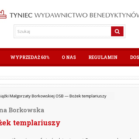
WYPRZEDAŻ 60%
O NAS
REGULAMIN
DO
siążki Małgorzaty Borkowskiej OSB —
Bożek templariuszy
na Borkowska
żek templariuszy