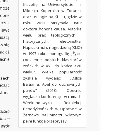
sobie
filozofię na Uniwersytecie im.
A może
Mikołaja Kopernika w Toruniu,
dobne
oraz teologię na KUL-u, gdzie w
bożek
roku 2011 otrzymała tytuł
doktora honoris causa. Autorka
sława
wielu prac teologicznych i
dacji
historycznych, felietonistka.
o się
Napisała m.in. nagrodzoną (KLIO)
ik aż
w 1997 roku monografię „Życie
łaśnie
codzienne polskich klasztorów
żeńskich w XVII do końca XVIII
wieku”. Wielką popularność
szach
zyskała wydając „Oślicę
Balaama. Apel do duchownych
acząć
panów” (2018). Obecnie
toria
wygłasza konferencje w ramach
Weekendowych Rekolekcji
Benedyktyńskich w Opactwie w
kusiło
Żarnowcu na Pomorzu, w którym
łasne
pełni funkcję przeoryszy.
 wzór