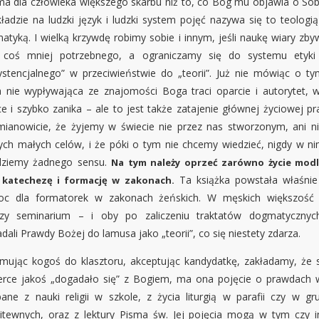
ma dla człowieka większego skarbu niż to, co Bóg mu objawia o Sob
kładzie na ludzki język i ludzki system pojęć nazywa się to teologią
atyką. I wielką krzywdę robimy sobie i innym, jeśli naukę wiary zb
 coś mniej potrzebnego, a ograniczamy się do systemu etyki
ystencjalnego” w przeciwieństwie do „teorii”. Już nie mówiąc o ty
a nie wypływająca ze znajomości Boga traci oparcie i autorytet, w
ce i szybko zanika – ale to jest także zatajenie głównej życiowej pr
mianowicie, że żyjemy w świecie nie przez nas stworzonym, ani ni
ych małych celów, i że póki o tym nie chcemy wiedzieć, nigdy w ni
dziemy żadnego sensu.
Na tym należy oprzeć zarówno życie modl
Ta książka powstała właśnie
i katechezę i formację w zakonach.
c dla formatorek w zakonach żeńskich. W męskich większość 
zy seminarium – i oby po zaliczeniu traktatów dogmatycznyc
dali Prawdy Bożej do lamusa jako „teorii”, co się niestety zdarza.
jmując kogoś do klasztoru, akceptując kandydatkę, zakładamy, że 
serce jakoś „dogadało się” z Bogiem, ma ona pojęcie o prawdach w
pane z nauki religii w szkole, z życia liturgią w parafii czy w gr
itewnych, oraz z lektury Pisma św. Jej pojęcia mogą w tym czy 