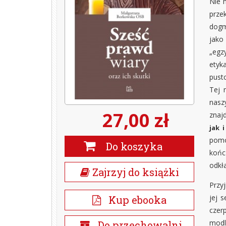
Nie 
prze
dogm
jako
„egz
etyk
pust
Tej 
nasz
27,00 zł
znaj
jak 
pomo
Do koszyka
końc
odkła
Zajrzyj do książki
Przy
jej 
Kup ebooka
czer
modl
Do przechowalni