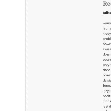
Re
Julita
wiary
Jedną
kiedy
probl
powró
związ
dogma
oparc
przyb
daneg
prawd
dzisi
forma
język
podzi
monas
jest 