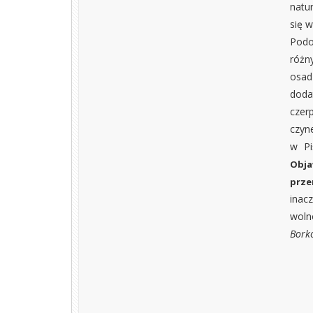
natur
się 
Podo
różn
osad
doda
czer
czyne
w Pi
Obja
prze
inac
wol
Bork