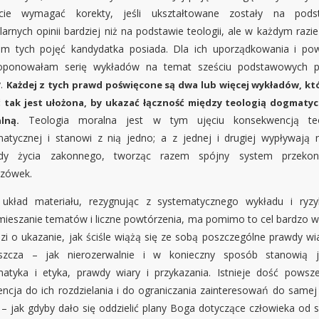
cie wymagać korekty, jeśli ukształtowane zostały na pods
arnych opinii bardziej niż na podstawie teologii, ale w każdym razie
em tych pojęć kandydatka posiada. Dla ich uporządkowania i pow
oponowałam serię wykładów na temat sześciu podstawowych 
y.
Każdej z tych prawd poświęcone są dwa lub więcej wykładów, kt
ć tak jest ułożona, by ukazać łączność między teologią dogmatyc
Teologia moralna jest w tym ujęciu konsekwencją teo
lną.
atycznej i stanowi z nią jedno; a z jednej i drugiej wypływają 
dy życia zakonnego, tworząc razem spójny system przeko
zówek.
 układ materiału, rezygnując z systematycznego wykładu i ryzy
mieszanie tematów i liczne powtórzenia, ma pomimo to cel bardzo w
zi o ukazanie, jak ściśle wiążą się ze sobą poszczególne prawdy wia
szcza – jak nierozerwalnie i w konieczny sposób stanowią 
atyka i etyka, prawdy wiary i przykazania. Istnieje dość powsz
encja do ich rozdzielania i do ograniczania zainteresowań do samej 
i – jak gdyby dało się oddzielić plany Boga dotyczące człowieka od 