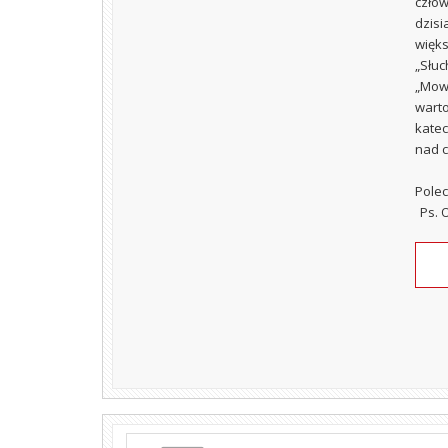
człow
dzisi
więks
„Słuc
„Mowa
warto
katec
nad c
Polec
Ps. 