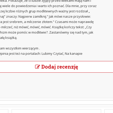
ieka. Pokazuje, że ci ludzie żyjący przed wiekami mają nam i
aj wiele do powiedzenia i warto ich poznać. Dla mnie, przy coraz
zej liczbie różnych grup modlitewnych ważny jest rozdział „
haj” znaczy: Najpierw zamilknij.” Jak mówi nasze przysłowie:
 jest srebrem, a milczenie złotem.” Czasami może naprawdę
 milczeć, niż mówić, mówić, mówić. Książkę kończy tekst: „Czy
hizm może pomóc w modlitwie?. Zastanówmy się nad tym, jak
ałą książką.
am wszystkim wierzącym .
Opinia jest też na portalach: Lubimy Czytać, Na kanapie
Dodaj recenzję