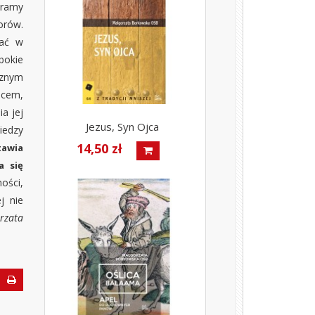
taramy
orów.
zać w
bokie
cznym
ocem,
a jej
Jezus, Syn Ojca
wiedzy
14,50 zł
tawia
a się
ości,
j nie
rzata