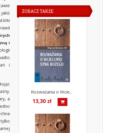
tawie
ZOBACZ TAKŻE
 jakiś
tórki
prawd
órych
zną i
logii
nadto
nań i
kując
ażny.
Rozważania o Wcie...
ry, a
13,30 zł
jedno
echna
tylko
samej