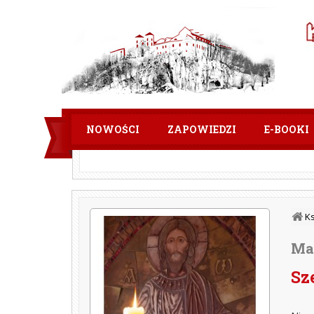
NOWOŚCI
ZAPOWIEDZI
E-BOOKI
K
Ma
Sz