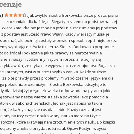
cenzje
 J
: Jak zwykle Siostra Borkowska pisze prosto, jasno
i zrozumiale dla każdego. Sięga tym razem do podstaw naszej
. Wiara katolicka nie jest pełna jeżeli nie zrozumiemy jej podstaw.
 z podstaw jest Sześć Prawd Wiary. Każdy wierzący musiał je
ś poznać, ale później zostały w pewien sposób zepchnięte przez
emy wynikające z życia tu i teraz. Siostra Borkowska proponuje
t do źródeł i pokazanie jak te prawdy są nierozerwalnie
ane z naszym codziennym życiem i prosi: „nie bójmy się
tyki. Uważa, ze etyka nie wypływająca ze znajomości Boga traci
ie i autorytet, wisi w pustce i szybko zanika. Każde stulecie
liżało te prawdy przez problemy im współczesne i językiem dla
o pokolenia zrozumiałym. Siostra Borkowska odczytuje te
y dla dzisiaj żyjącego człowieka i odpowiada na pytania jakie
aj stawiamy naszej wierze. Książka powstała jako pomoc dla
torek w zakonach żeńskich . Jednak jest napisana takim
iem, że każdy znajdzie coś dla siebie. Każdy rozdział jest
elony na trzy części: nauka wiary, nauka moralna i życie
tyczne, które ułatwiają nam zrozumienie tych nauk.. Do książki
dołączony aneks o przydatności nauk Ojców Pustyni w życiu