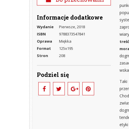
punk
popul
Informacje dodatkowe
syst
zapr
Wydanie
Pierwsze, 2018
wiar
ISBN
9788373547841
Oprawa
Miękka
treś
Format
125x195
mora
dogm
Stron
208
zasa
wska
Podziel się
Taki
prze
Chod
zwła
dogm
tend
etyk