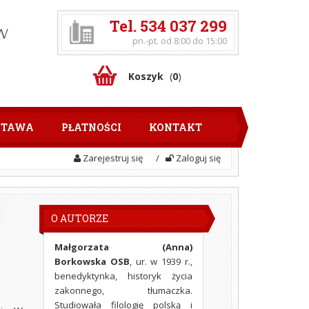
Tel. 534 037 299
pn.-pt. od 8:00 do 15:00
Koszyk
(
0
)
STAWA
PŁATNOŚCI
KONTAKT
Zarejestruj się
/
Zaloguj się
O AUTORZE
Małgorzata (Anna)
Borkowska OSB
, ur. w 1939 r.,
benedyktynka, historyk życia
zakonnego, tłumaczka.
Studiowała filologię polską i