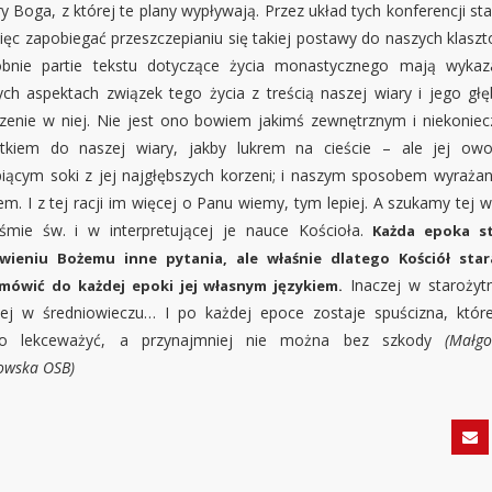
y Boga, z której te plany wypływają. Przez układ tych konferencji s
więc zapobiegać przeszczepianiu się takiej postawy do naszych klaszt
bnie partie tekstu dotyczące życia monastycznego mają wyka
ych aspektach związek tego życia z treścią naszej wiary i jego głę
zenie w niej. Nie jest ono bowiem jakimś zewnętrznym i niekonie
tkiem do naszej wiary, jakby lukrem na cieście – ale jej ow
piącym soki z jej najgłębszych korzeni; i naszym sposobem wyrażani
m. I z tej racji im więcej o Panu wiemy, tym lepiej. A szukamy tej 
śmie św. i w interpretującej je nauce Kościoła.
Każda epoka s
wieniu Bożemu inne pytania, ale właśnie dlatego Kościół star
Inaczej w starożytn
mówić do każdej epoki jej własnym językiem.
zej w średniowieczu… I po każdej epoce zostaje spuścizna, które
no lekceważyć, a przynajmniej nie można bez szkody
(Małgo
owska OSB)