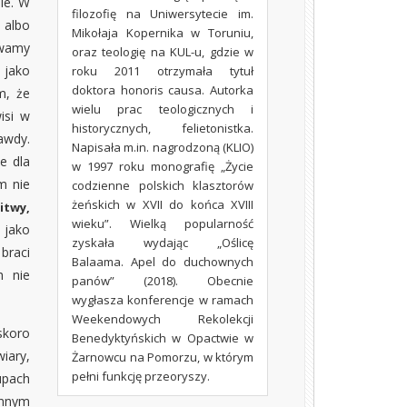
ie. W
filozofię na Uniwersytecie im.
 albo
Mikołaja Kopernika w Toruniu,
ywamy
oraz teologię na KUL-u, gdzie w
 jako
roku 2011 otrzymała tytuł
doktora honoris causa. Autorka
m, że
wielu prac teologicznych i
isi w
historycznych, felietonistka.
awdy.
Napisała m.in. nagrodzoną (KLIO)
e dla
w 1997 roku monografię „Życie
m nie
codzienne polskich klasztorów
żeńskich w XVII do końca XVIII
itwy,
wieku”. Wielką popularność
 jako
zyskała wydając „Oślicę
braci
Balaama. Apel do duchownych
h nie
panów” (2018). Obecnie
wygłasza konferencje w ramach
Weekendowych Rekolekcji
skoro
Benedyktyńskich w Opactwie w
iary,
Żarnowcu na Pomorzu, w którym
pełni funkcję przeoryszy.
upach
innym