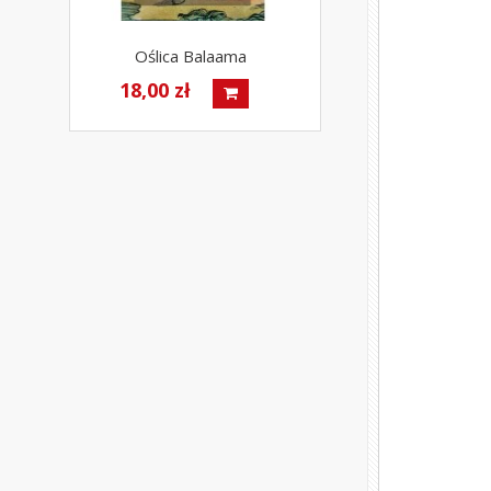
Oślica Balaama
18,00 zł