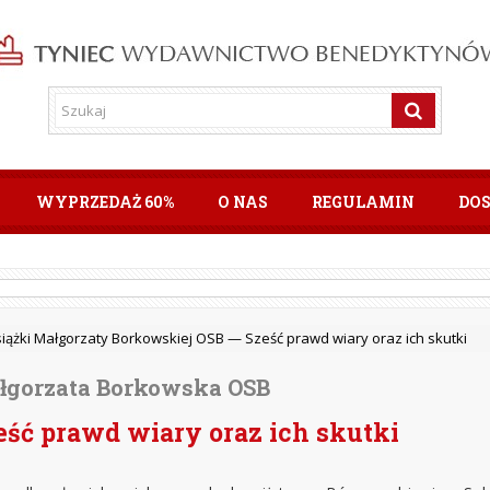
WYPRZEDAŻ 60%
O NAS
REGULAMIN
DO
siążki Małgorzaty Borkowskiej OSB —
Sześć prawd wiary oraz ich skutki
łgorzata Borkowska OSB
eść prawd wiary oraz ich skutki